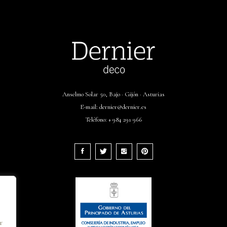
Anselmo Solar 50, Bajo · Gijón · Asturias
E-mail:
dernier@dernier.es
Teléfono:
+ 984 291 966
r