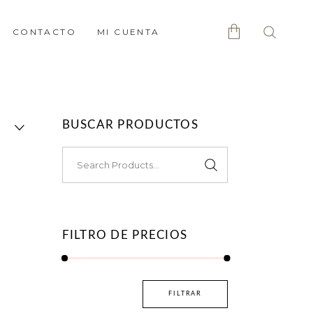
CONTACTO
MI CUENTA
No products in the cart.
BUSCAR PRODUCTOS
Search
for:
FILTRO DE PRECIOS
Precio
Precio
FILTRAR
mínimo
máximo