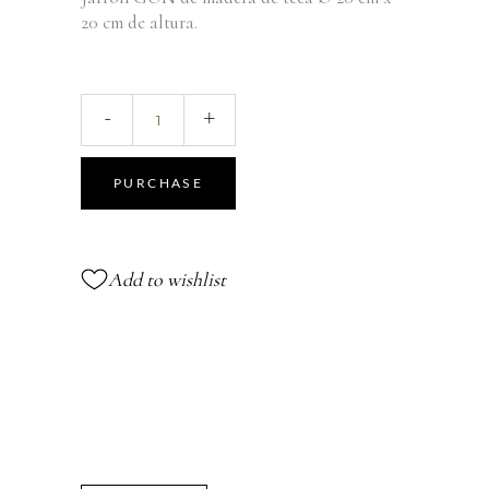
20 cm de altura.
GON
-
+
Jarrón
quantity
PURCHASE
Add to wishlist