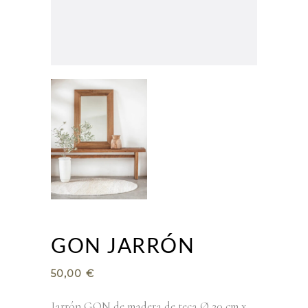
GON JARRÓN
50,00
€
Jarrón GON de madera de teca Ø 20 cm x