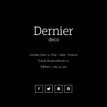
Anselmo Solar 50, Bajo · Gijón · Asturias
E-mail:
dernier@dernier.es
Teléfono:
+ 984 291 966