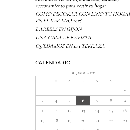
asesoramiento para vestir tu hogar
CÓMO DECORAR CON LINO TU HOGA
EN EL VERANO 2026
DAREELS EN GIJÓN
UNA CASA DE REVISTA
QUEDAMOS EN LA TERRAZA
CALENDARIO
agosto 2026
L
M
X
J
V
S
D
1
2
3
4
5
6
7
8
9
10
11
12
13
14
15
16
17
18
19
20
21
22
23