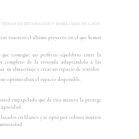
TIENDA DE DECORACIÓN Y MOBILIARIO EN GIJÓN.
on vosotros el último proyecto en el que hemos
que consigue un perfecto equilibrio entre la
or completo de la vivienda adaptándola a las
ar su almacenaje y crear un espacio de vestidor.
 no optimizaban el espacio disponible.
pared empapelada que de esta manera la protege
 capacidad.
 lacados en blanco y se optó por colores neutros
uminosidad.