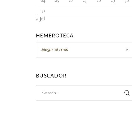
24
25
26
27
28
29
30
31
« Jul
HEMEROTECA
Hemeroteca
Elegir el mes
BUSCADOR
Search
for: