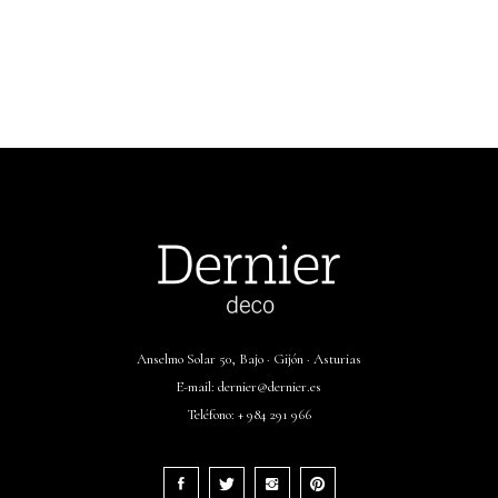
Anselmo Solar 50, Bajo · Gijón · Asturias
E-mail:
dernier@dernier.es
Teléfono:
+ 984 291 966