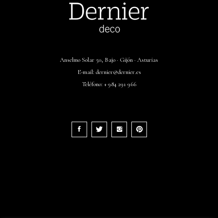
Anselmo Solar 50, Bajo · Gijón · Asturias
E-mail:
dernier@dernier.es
Teléfono:
+ 984 291 966