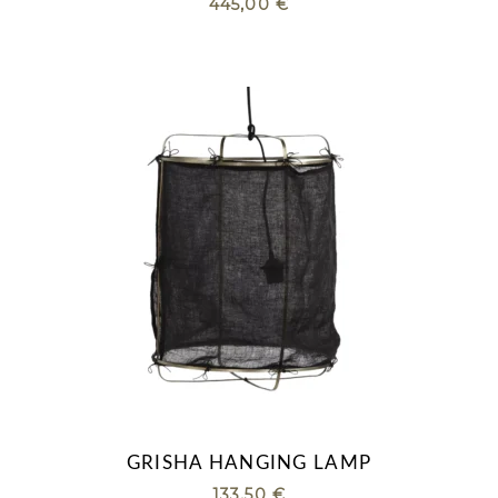
445,00
€
GRISHA HANGING LAMP
133,50
€