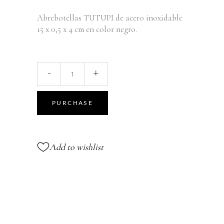
Abrebotellas TUTUPI de acero inoxidable
15 x 0,5 x 4 cm en color negro.
TUTUPI
-
+
Abrebotellas
quantity
PURCHASE
Add to wishlist