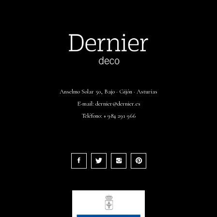
Anselmo Solar 50, Bajo · Gijón · Asturias
E-mail:
dernier@dernier.es
Teléfono:
+ 984 291 966